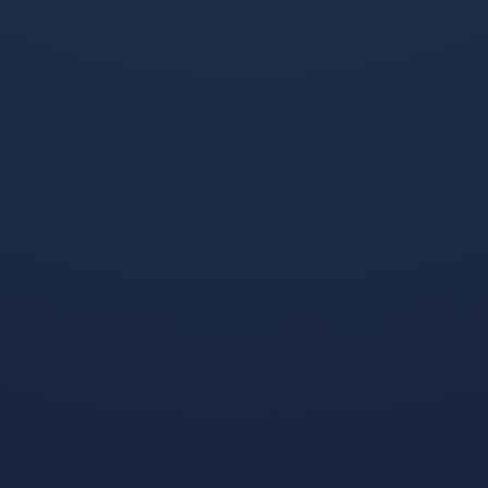
这两场胜利看似对立,实则揭示了现代足球的深层真理：
顶级
球队既需要马赛般的战术纪律作为基底，也需要马丁内利式
的“接管能力”作为破局钥匙。
尾声：足球的永恒辩证法
当马赛球员用整齐的战术跑位庆祝胜利,当马丁内利在更衣室
将香槟洒向120年等待的奖杯，我们看到的是同一种足球灵魂
的两副面孔。
战术压制是足球的理性之美,是千百次训练凝结成的肌肉记
忆；个体接管是足球的感性之光，是人类突破计算的神来之
笔。
或许这正是足球最迷人的地方——它既容得下加图索在战术