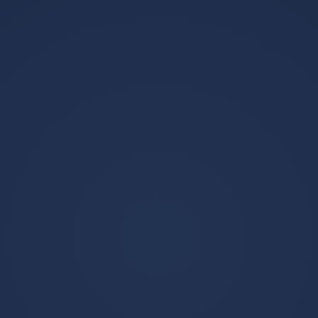
他的每一次触球都带着目的性：有时快速推进，有时又故意
控球等待犯规，比赛最后时刻，当他在角旗区连续护球导致
两名多特球员吃到黄牌时，整个威斯特法伦球场响起了矛盾
的叹息——那是对手球迷对“无解”的无奈承认。
终场哨响,勒沃库森2-1获胜，马丁内利被队友扛在肩上，他不
仅打进致胜球，更在心理层面“接管”了这场冠军决战。
第三章：集体智慧与个人神性
——足球胜利的两种极致路径
马赛模式：战术作为“集体艺术作品”