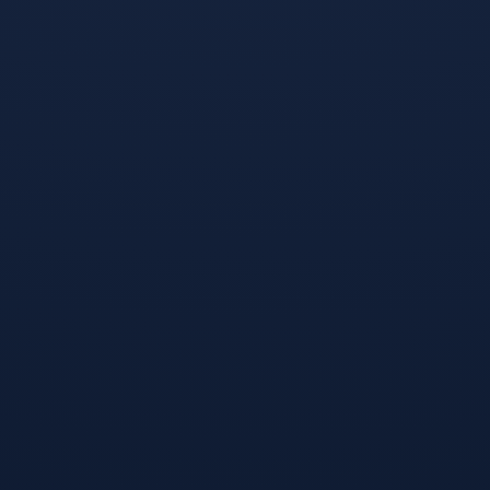
开云体育app-2026世界杯E组生死
开云体育入口-唯一之道，当哥伦
夜，泰国足球奇迹碾压越南，内马
比亚的意志碾过曼联的红色堡垒，
尔独舞点燃北美夜空
哈弗茨用一记弧线定义永恒
开云体育APP下载-铁血与桑巴的
开云APP-绝杀之夜，2026世界杯
交响，2026世界杯关键战，加拿
C组，美国如何用全场压制完成对
大大胜尼日利亚，维尼修斯主宰强
比利时的致命一击，C罗封神
硬对抗
开云体育平台APP-铁壁中场与孤
开云APP-孤注一掷的闪电，加纳