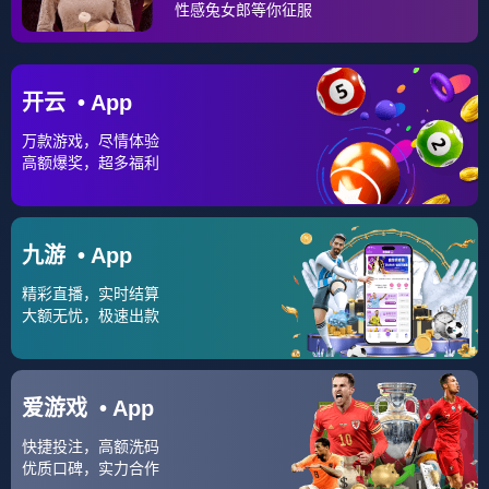
层次尽管杰克·科克的足球生涯已经进入了一个新阶段，但他
的影响力和贡献将；而近期布莱顿的表现则要明显好于伯恩
茅斯，最起码球队的进球能力要强于伯恩茅斯综合各方面的
情况看，本场比赛主队基本没有获胜的可能2阿斯顿维拉VS
沃特福德 沃特福德换帅以后球队变化很大，上一轮联赛他们
主场战平了热刺，球队目前信心高涨而且球队目前主打4231
防守反击阵型，球队的防守非常有实力，本场；杰克·科克的
基本资料如下姓名Jack Frank Porteous Cork职业生涯曾效力
于伯恩利足球俱乐部斯肯索普联足球俱乐部伯恩茅斯足球俱
乐部考文垂足球俱乐部沃特福德足球俱乐部以及切尔西足球
俱乐部目前效力于南安普敦足球俱乐部合约情况合约截至201
5年技术特点以出色的传球和防守能力而闻名，射门技术；沃
特福德 在本赛季经历了格拉西亚和弗洛雷斯这两位不成功的
主帅之后，“大黄蜂”似乎迎来了他们的真命天子皮尔森本轮客