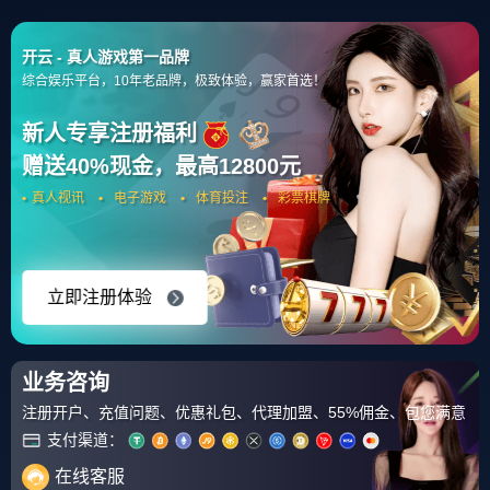
首页
球队新闻
正文
开云体育在线-关于伯恩茅斯客场大胜沃特福德，保持
状态的信息
开云体育
阅读：1004
2025-05-28 00:15:02
英超已经进行17轮了，曼联拿下了15连胜，也是将积分领先
优势扩大到了11分，目前五大联赛的连胜纪录是拜仁的19连
胜，只要跨过热刺这一战，那么曼城接下来极有可能打破这
个纪录，因为接下来的4个对手对手是伯恩茅斯纽卡斯尔水晶
宫沃特福德，这意味着基本没队能阻挡曼城的连胜脚步所
以，在这样的大背景下；在接下来只要他们能够获得积分，
基本上保级无忧了当然对于伯恩茅斯来说最后一轮他们也存
在着一丝丝的希望，因为在赛季之初的时候他们曾经战胜国
埃弗顿，不过现在伯恩茅斯的状态已经无法和赛季之初相提
并论，在这样的情况下想要进行保级，几乎是不可能的事