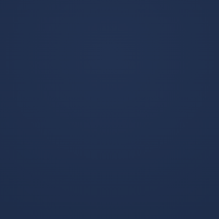
73分钟亚当阿姆斯特朗巴恩斯利0比1卢顿71分钟詹姆斯柯林
斯；埃弗顿对西汉姆联比分预测如下西汉姆联的最后一个主
场对哈德斯菲尔德赢得了点球，得分领先前15分钟，那么团
队的国防放松，一再错过了和对手连续三个进球，直到比赛
前15分钟，球队才醒悟过来，进行了猛烈的反击，并最终在
一个神奇的进了三个球，最终以43击败对手赢得连续三个主
场比赛埃弗顿在最后一轮主场；在这场比赛之前伯恩茅斯处
在英超联赛的倒数第三，和倒数第二的维拉是相同的积分，
但是他们凭借这场比赛的平局缩小了和沃特福德之间的分
差，而且他们本来拥有取胜的机会，无奈最终两粒进球都被V
AR判罚无效反观热刺这边，他们全场一共进行了9脚射门，
但是没有一次射正，进攻机会更是少得可怜，好不夸张的
说。