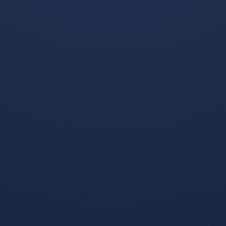
1 比赛日期2015年4月18日，比赛性质英冠，代表球队谢周
三，对手球队伯恩茅斯，主客场客场，比分22，胜负平，状
态首发，出场时间15分钟，进球0，助攻0，得牌无2 比赛日
期2015年4月11日，比赛性质英冠，代表球队谢周三，对手
球队查尔顿运动，主客场客场，比。
英冠联赛，主客场优势是决定性的考虑点，你没发现米堡在
客场的战绩是很差的，主场一般都能赢球何况沃德福德实力
不可小觑，积分榜只是暂时落后，之前是联赛第一名，在沃
德福德主场，要拿下很难的看庄家的赔率都可以看出来，客
场赢球是265，主胜是230，所以看好沃德福德很正常，我选
的话肯定是主。