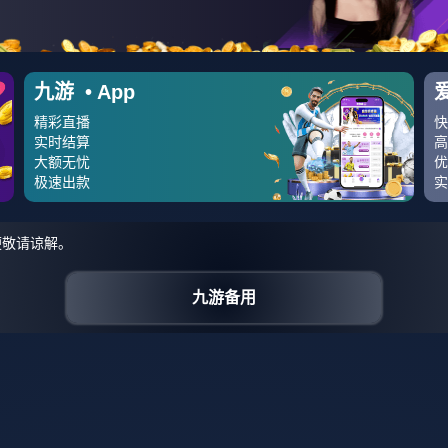
的首发名单公布时，现场响起一阵低沉的惊呼——萨内，这位曾
克的中场大师，赫然出现在首发十一人中，他的存在，让这支本
刃。
新一代的“黄金双枪”——效力于巴塞罗那的边锋瓦伦苏埃拉和那
我们不怕捷克，我们只尊重历史。”但历史，偏偏选择了在这一晚
封神
他没有像普通中场那样停球、观察，而是直接用外脚背将球垫向身
动作行云流水，智利的双后腰甚至没来得及转身，萨内已经杀
跳了两下，滚入网窝，1:0，那一刻，阿兹特克体育场陷入诡异