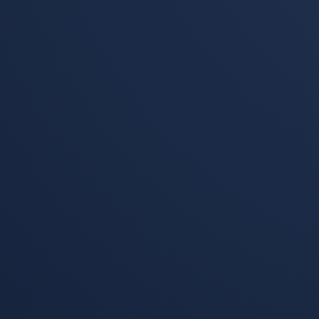
这场完胜，则是一个“外来者”用欧洲最顶级的个
让比莱克精神在36年后重新呼吸。
赛后,捷克队更衣室里传出一段视频：萨内坐在角落
老录像，他反复回放着比莱克的那一次射门，然后
“我不是在模仿他，”萨内在赛后的记者会上说，“
蒙在上面的灰尘。”