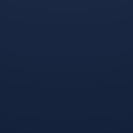
响起了一首捷克老歌，歌词唱道：“那些倒下的人，终将由另一个
为2026年世界杯最具唯一性的符号——不是因为他赢了比赛，
可以去百度分享获取分享代码输入这里。
注作者和来源；2.本站的原创文章，请转载时务必注明文章作者和来