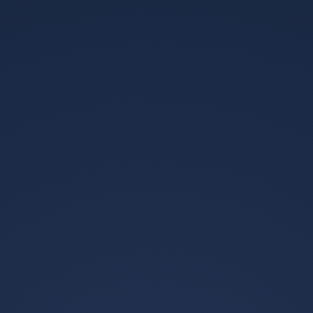
时，萨内突然左脚发力，打出一记30米外的无解落叶球，皮球
后被换下场，全场捷克球迷起立鼓掌，他走过替补席时，与一位
烁，是的，他曾在1990年亲眼见证过那支捷克斯洛伐克的辉
了什么？
形势一片光明，但这场比赛的意义，远不止三分。
跑动距离12.8公里——对于一个31岁的老将来说，这是令人瞠
员”的身份，如何赋予这场比赛独一无二的历史厚度。