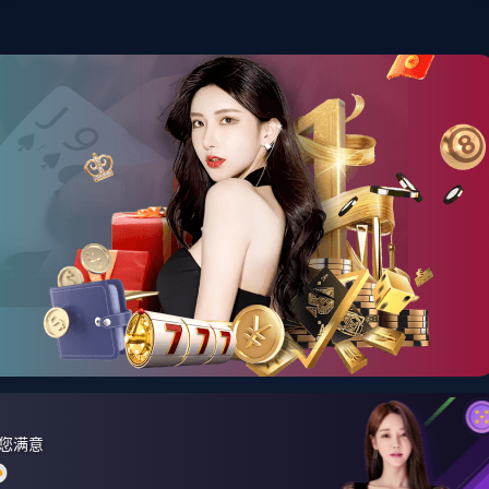
热点
战术解读
深度策划
历史重演，捷克完胜智利，萨内导演经典昨
：0
球迷的目光聚焦在一场看似普通的F组小组赛上——捷克对阵智利，
息的“历史重演”之作，更没有人想到，真正的主导者，竟是一位
的影子
，捷克斯洛伐克在小组赛中4:1大胜美国，随后又以1:0击败奥地
汰赛阶段的铁血防守与精准反击，而2026年的这支捷克队，
”。