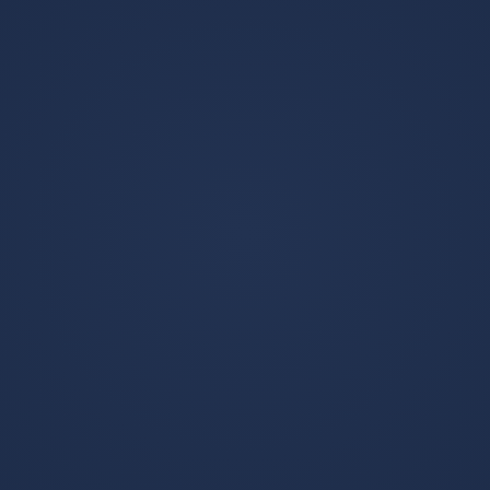
克斯洛伐克的精彩，在于东欧足球的集体主义美学；而2026年的