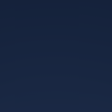
迷自己也震惊了，他们想起了一个画面：1990年，捷克斯洛
置，用几乎相同的动作攻破了意大利的球门。
教练，微微点头，那眼神像在说：“我来了，我来完成那段未竟的
”
型严丝合缝，31岁的捷克中后卫齐马，像一块移动的巨石，在禁
键铲断后怒吼着击打自己的胸膛，那画面让人想起1990年捷
侧送出一记45度角斜传，皮球像经过精确计算的导弹，绕过了智
球、转身、抽射，一气呵成，2:0，进球后的赫洛热克冲向角旗
不过：“时间到了，该我们主宰比赛了。”
，萨内在中场抢断后，没有选择带球推进，而是站在原地，等待智