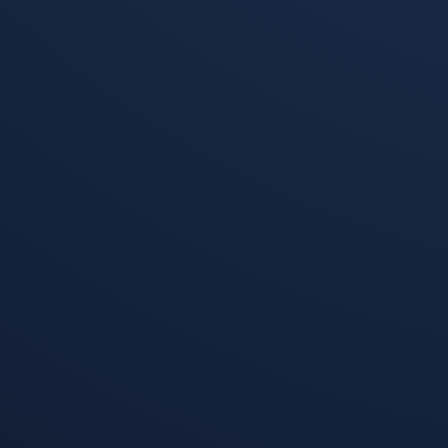
那晚,阿兹特克体育场的夜空格外清澈，现场广播
站起来的名字带回荣耀。”萨内，这个名字，注定成
而是因为他让旧时光，在新时代里活了过来。
声
1.本站遵循行业规范，任何转载的稿件都会明确标