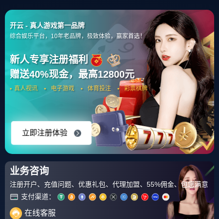
首页
体坛热点
正文
开云体育中国-加拿大男篮绝地反击日本男篮，字母哥
高光表现的简单介绍
开云体育
阅读：376
2025-12-09 11:55:16
中国喜欢篮球的朋友那可是真的不少，而中国的男篮也是大
家的关注点之一，尤其是奥运会的表现，目前男篮落选赛赛
程已经出炉，中国男篮面对的是首战加拿大次战希腊，可谓
是绝对的凶险啊，想要突破重围还是得好好利用好疫情期间
的训练首先每个小组只有前两名才能晋级到下一阶段的比赛
这是晋级的条件，而第一；不过话话说回来，胡明轩两场比
赛打出了身价，令国内球迷兴奋，但狂喜伴随着自嗨，甚至
传来了NBA雄鹿队有意邀请小胡加盟的消息要知道雄鹿已经
不是2007年易建联刚刚登陆NBA的那头“小鹿”，常年在东部
排名末尾，无缘季后赛如今在“字母哥”领衔下，雄鹿真“雄”，