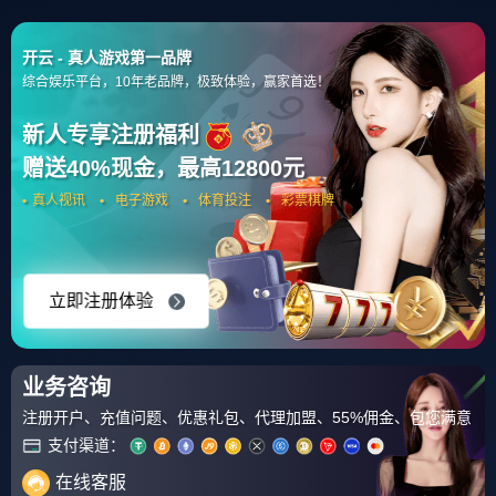
首页
体坛热点
正文
开云体育APP下载-沙漠之矛刺破星条旗，2026世界杯
C组关键战，伊朗完胜美国书写宿命轮回
开云体育
阅读：127
2026-06-10 03:30:45
2026年的夏天,多哈的哈利法国际体育场仿佛被一股无形的宿
命感笼罩，当伊朗队与美国队在C组第三轮相遇时，这已不再
是一场普通的足球比赛——四年前亚洲赛场上的政治交锋、
球场外的暗流涌动，此刻全部凝结在绿茵场上的每一次触球
中，而最终，波斯铁骑用一场酣畅淋漓的2-0完胜，将宿命论
与足球美学同时推向了高潮。
开场即博弈：伊朗的战术绞杀
比赛伊始,美国队试图用高位逼抢压制伊朗的节奏，但奎罗斯