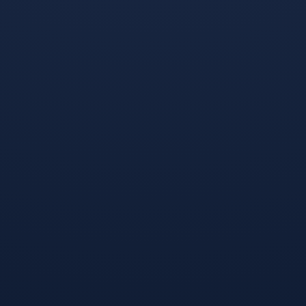
开云体育在线-绝杀时刻的唯美方
开云体育APP下载-唯一之巅，202
程式，当梅赛德斯的银箭刺破红牛
6世界杯，德容以完胜智利为澳大
二队的最后防线
利亚刻下永恒印记
开云体育在线-南美旋风席卷波斯
开云体育app-中亚奇迹夜，当乌
铁骑，2026世界杯G组关键战，
兹别克斯坦的蓝白战袍撕裂高卢雄
厄瓜多尔横扫伊朗，萨卡领衔青春
鸡，孙兴慜的黄金右路照亮多哈
风暴书写唯一传奇
开云体育APP下载-逆转之王，当
开云下载-2026世界杯D组暗流，
保加利亚的铁血防线，击穿了葡萄
印度板球铁腕压制芬兰，加维独舞
牙的华丽乐章—2026世界杯四分
撕裂北欧防线