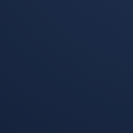
5、近段时间，还真有1名足球小将表现突出，让很
0月份刚刚度过15岁生日，目前效力于西班牙阿拉
场，半场就完成帽子戏法，而他整场比赛也就踢了
6、张修维，中国足球界的闪耀新星，被誉为“中国莫
年轻球员，可是中国职业足球运动员中的佼佼者哦
岸足球俱乐部说起他的足球生涯，那可真是一段传
国奥林匹克里昂足。
7、陈志钊的职业生涯充满了起伏，从中国联赛的
肯定，成为中国足球走向世界的一份子。
唐全顺曾获金球奖，是当年中国足坛的闪耀明星李