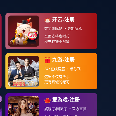
搜索
排行榜
热门文章
最多评论
随机文章
开云体育下载-埃及代表队在篮球比赛中获得胜利
开云体育官网-包含中国女足再夺冠！实力无人能敌的词条
开云体育官网-英格兰名将集体亮相，赛场上掀起热潮的简单介绍
开云体育在线-阿森纳主场逆转对手，实现胜利
开云体育平台APP-阿森纳主场憾平埃弗顿，无缘全取三分
开云平台-利物浦逆袭击败曼城，赢得关键胜利
开云体育app-关于国内外球员助攻得分，球队完美配合的信息
开云官方app入口-包含赛前专访：国际迈阿密主帅谈世俱杯目标的词条