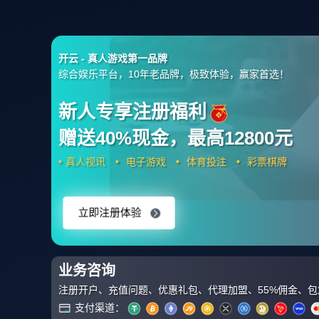
首页
深度策划
正文
首页
球队新闻
体坛
开云官方app入口-中国职业
开云体育
阅读：540
2025-06-08 09:50:05
评论
那么他的哥哥吕孟洲就属于比较保守和沉默的一个
秀的小少年并且的话为人也很乖巧努力，是一个非
步，一起努力一次又一次的给人们带来不一样的惊
中国任意球大师徐亮的短距离助跑，球速快角度刁
的带领下，读初中就参加大学生联赛，因为任意球
年足球甲级联赛高中组中，陈梓旭差点因任意球敲
他可能在比赛中展现出不屈不挠的精神，为球队注
格领导力等方面都存在明显的区别这些区别使得他
是年轻有为的新星，他们都是中国足球的宝贵财富