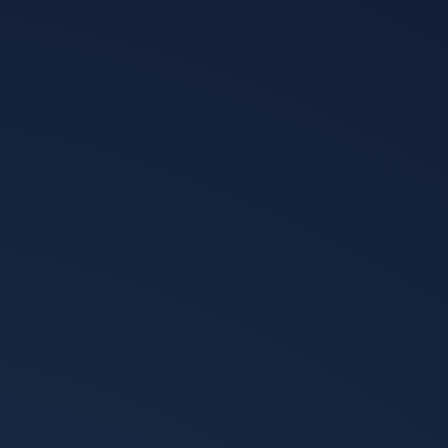
西队鏖战之夜，周琦以纪录为山西篮球立碑
标签列表
关注我们
扫一扫关注我们，了解最新精彩内容