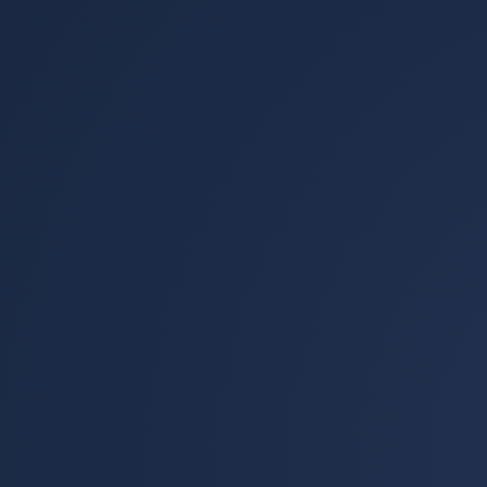
法国对阵波兰比赛第75分钟，姆巴佩一脚爆射破门
4、而更加让球迷感到惊喜的是，19岁的广州队小
了广州队乃至国足进攻端新希望众所周知，卡纳瓦
用场的，这也让外界对广州队的后备力量有了担忧