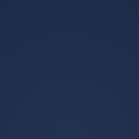
第90分钟，姆巴佩一脚搓射将。
将一战成名，在上场仅仅8分钟后就打进世界波进球，让人看到
罗在本赛季开始前，就曾抱怨球队的年轻人没有可以马上派上
不过，本场比赛广州队自己培养的本土新星却。