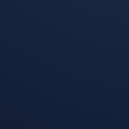
度无人能及，是中国足球的一张名片鲁妙生在中场
加亚洲杯，累计打入14球，是中国国家队亚洲杯
中国足球颜面无存，赛前赛中赛后受尽屈辱的熊猫
猴儿似的，压根儿就不在一个级别上而陶强龙便是
韩国队的后防线构成任何威胁 赛后，韩国球员朴
16岁那年，他成为第十届全运会足球比赛中最闪耀
来杀入全运会决赛圈的梦想两年后，18岁的巴力已
10年赛季初的转会市场上，吴金贵招进了可以打
赛中证明了自己，他是有能力踢更高级别的联赛的
培养人才，相信未来会有更多的小球员会像何小珂
走出去，他们能在海外成功，中国足球的希望就会越
声
1.本站遵循行业规范，任何转载的稿件都会明确标