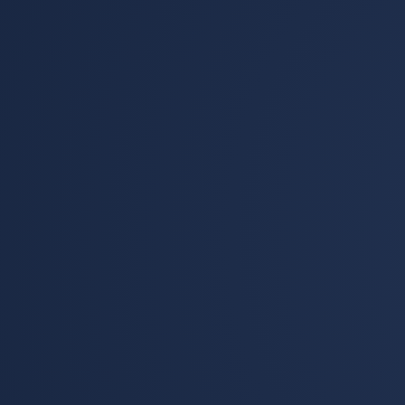
这场比赛,注定成为2026世界杯的图腾。