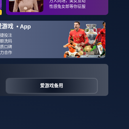
开云体育在线-关于伯恩茅斯客场大胜沃特福德，保持状态的信息
最近发表
开云体育下载-蓝衣军团的华美独奏，当亚
平宁的战术齿轮碾过星条旗，格列兹曼在纽约
开云体育-逆转之夜，铁血之魂，江苏队绝
之夜封神
地反击书写CBA新传奇，戈贝尔纪录之夜见
开云体育app-冰火两重天，2026世界杯D组
证历史
关键战，芬兰大胜法国，布罗佐维奇带队书写
开云体育平台APP-命运逆转，B费导演压哨
北欧神话
绝杀，瑞士铁骑踏碎高卢雄鸡的2026世界杯
开云体育官方网站-命运之夜，替补奇兵点
宿命之战
燃奇迹，哥斯达黎加狂胜法国，孙兴慜率队突
开云体育下载-绝杀之夜，鲁德以火烫之
围死亡之组
心，书写年终唯一的王冠
开云平台-致命一击，当姆巴佩在2026世界
杯C组决赛圈改写亚洲足球版图
开云官方app入口-雷霆万钧，唯晋独行，山
西队鏖战之夜，周琦以纪录为山西篮球立碑
开云体育在线-绝杀时刻的唯美方程式，当
梅赛德斯的银箭刺破红牛二队的最后防线
开云体育入口-节奏之王，布罗佐维奇如何