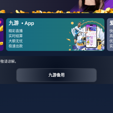
碾压”
。
劲旅，在开场的十分钟内，就像被拔掉了电源的机器，哥斯达黎
物理定律的身体对抗，破坏了瑞士人的节奏。
分钟起就彻底哑火，他们从未见过如此不讲道理的防守：哥斯达黎
瑞士的战术板仿佛被泼了一杯热带果汁，字迹全部模糊，瑞士
甚至一度连球都难以过半场。
碾压了欧洲传统强队。
”加冕的神
“唯一性”，在于比赛的主导者，竟然是意大利人——
桑德罗·托