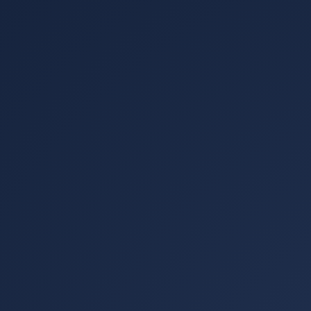
这不再是足球比赛,这是托纳利个人的“交响乐指挥现
第三幕：加勒比海的咆哮与
在托纳利的绝对掌控下,哥斯达黎加球员踢出了“疯
则像陷入泥沼的坦克，寸步难行。
第67分钟,瑞士队在一次角球防守中彻底失去理
线，以一个诡异的弧度滚入死角，3:0。
第83分钟,托纳利在前场抢断后，面对出击的门将，
阿兹特克体育场沸腾了,瑞士队的球员瘫坐在草皮
狂热的呐喊中。
唯一性的注脚