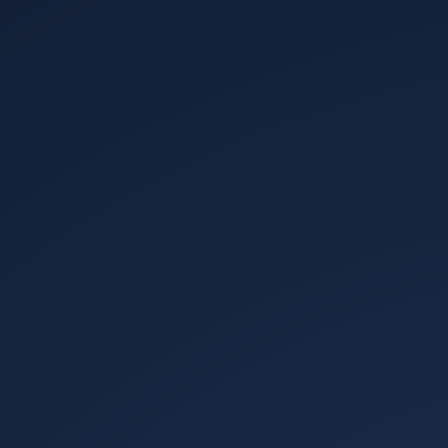
纳利
。
等等,托纳利不是意大利人吗？他为何在为哥斯达
这就是2026年世界杯最大的战术玄学,在2025
黎加青训体系的短暂羁绊，意外获得了代表哥斯达
尔的“意大利炮”身披哥斯达黎加红白战袍出现在中
托纳利用一种近乎变态的统治力主导了比赛：
第22分钟
，他在中场一个标志性的“转圈拉
头球破门。
第41分钟
，角球机会，托纳利如幽灵般的后
祝，而是面无表情地指向战术席——冷血的
下半场
，托纳利甚至回撤到中后卫位置，完
了防守，全场跑动距离达到惊人的14.2公里