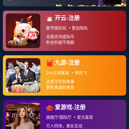
绿茵场上的“冰与火”：韩国队力克德国队的唯
一性
在足球的世界里,德国队是秩序、纪律与钢铁意志的代名词，
是四届世界杯冠军得主，是“战车”般碾过历史的强权，而韩国