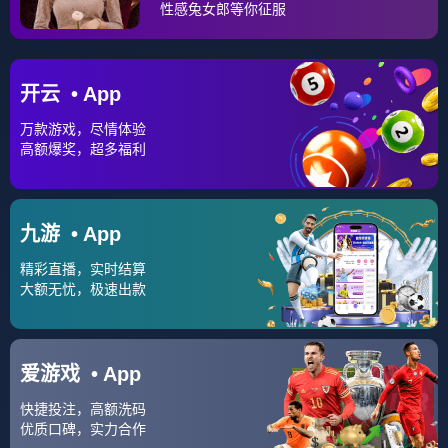
队，是亚洲的坚韧之花，虽不乏血性，但在绝对的实力鸿沟
面前，历史的天平从未真正向他们倾斜过。
当“韩国队力克德国队”这七个字成为现实，它意味着什么？
它意味着
概率论的彻底失效
，赛前，几乎所有的数据分析、
赔率模型都将这场比赛描绘成一场卫冕冠军的轻松练兵，没
有人相信，那支曾在世界杯半决赛灌巴西队7球的钢铁战车，
会倒在亚洲球队的脚下，可足球偏偏在那一刻，展现了它最
迷人的不确定性，这不是一场简单的爆冷，这是小人物攥紧
拳头，在心口写下一个“勇”字，然后向命运挥出的、不可阻挡
的一拳。
它意味着
意志力的终极胜利
，技术可以量化，战术可以复
制，但一颗渴望胜利、敢于豁出一切的心，是无法被计算
的，韩国队用不知疲倦的奔跑、每一次舍身堵枪眼的封堵、